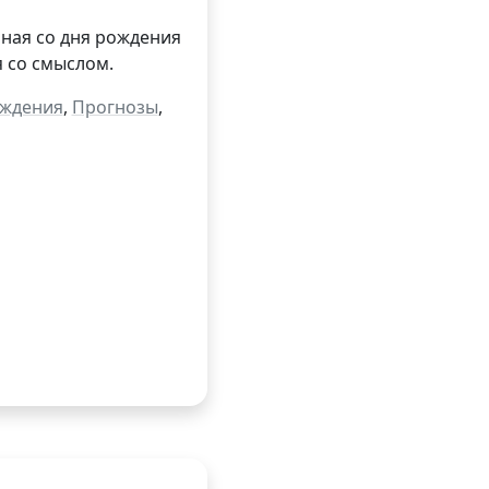
иная со дня рождения
я со смыслом.
ождения
,
Прогнозы
,