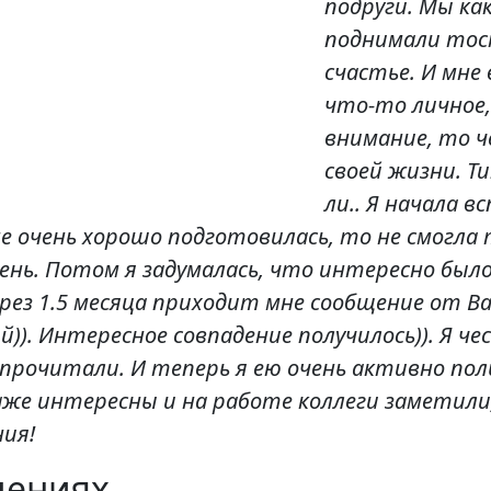
подруги. Мы ка
поднимали тост
счастье. И мне 
что-то личное,
внимание, то ч
своей жизни. Т
ли.. Я начала 
не очень хорошо подготовилась, то не смогла
чень. Потом я задумалась, что интересно был
рез 1.5 месяца приходит мне сообщение от В
)). Интересное совпадение получилось)). Я че
прочитали. И теперь я ею очень активно поль
аже интересны и на работе коллеги заметили,
ния!
лениях