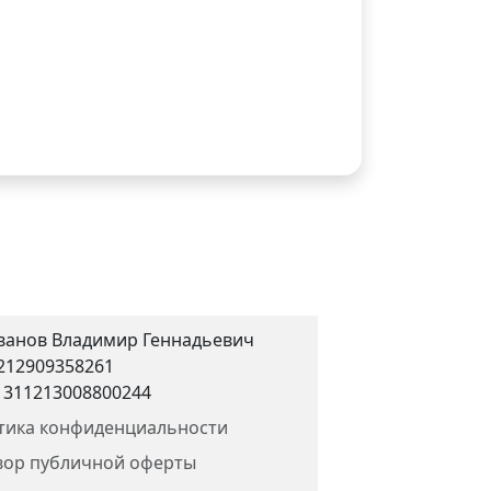
ванов Владимир Геннадьевич
212909358261
 311213008800244
тика конфиденциальности
вор публичной оферты