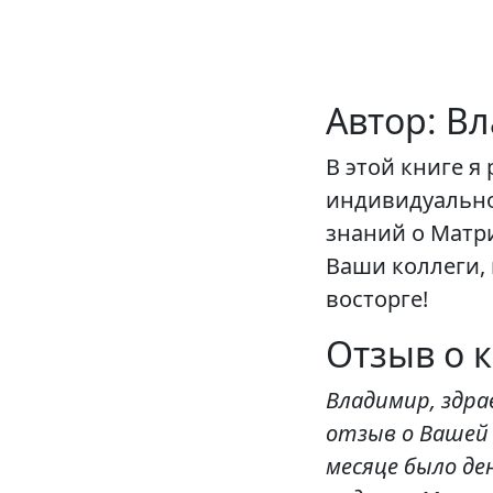
Автор: В
В этой книге я
индивидуально
знаний о Матр
Ваши коллеги, 
восторге!
Отзыв о 
Владимир, здр
отзыв о Вашей 
месяце было де