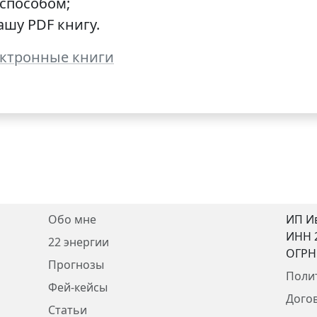
способом;
шу PDF книгу.
ктронные книги
Обо мне
ИП И
ИНН 
22 энергии
ОГРН
Прогнозы
Поли
Фей-кейсы
Дого
Статьи