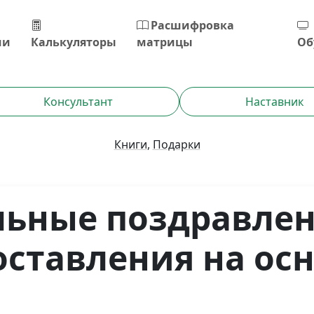
Расшифровка
ии
Калькуляторы
матрицы
Об
Консультант
Наставник
Книги
,
Подарки
ьные поздравлен
оставления на ос