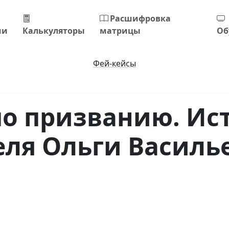
Расшифровка
ии
Калькуляторы
матрицы
Об
Фей-кейсы
по призванию. Ис
еля Ольги Василь