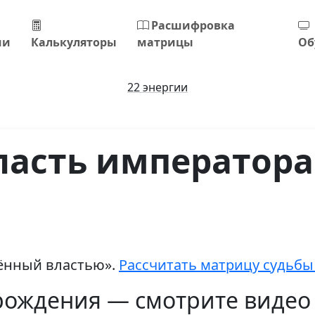
Расшифровка
ии
Калькуляторы
матрицы
Об
22 энергии
ласть императора
ённый властью».
Рассчитать матрицу судьбы 
 рождения — смотрите видео