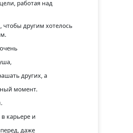
цели, работая над
, чтобы другим хотелось
м.
 очень
уша,
рашать других, а
жный момент.
.
 в карьере и
вперед, даже