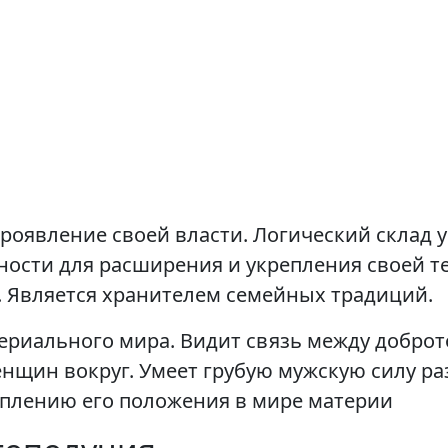
проявление своей власти. Логический склад 
ности для расширения и укрепления своей т
е. Является хранителем семейных традиций.
риального мира. Видит связь между доброто
енщин вокруг. Умеет грубую мужскую силу р
еплению его положения в мире материи